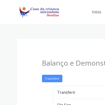
Skip
to
Início
content
Balanço e Demonst
Transferir
Transferir