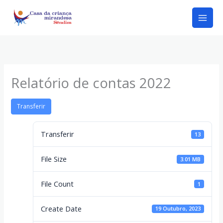
Skip
to
content
Relatório de contas 2022
Transferir
Transferir
13
File Size
3.01 MB
File Count
1
Create Date
19 Outubro, 2023