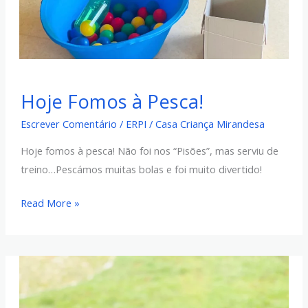
Hoje
Hoje Fomos à Pesca!
Fomos
à
Escrever Comentário
/
ERPI
/
Casa Criança Mirandesa
Pesca!
Hoje fomos à pesca! Não foi nos “Pisões”, mas serviu de
treino…Pescámos muitas bolas e foi muito divertido!
Read More »