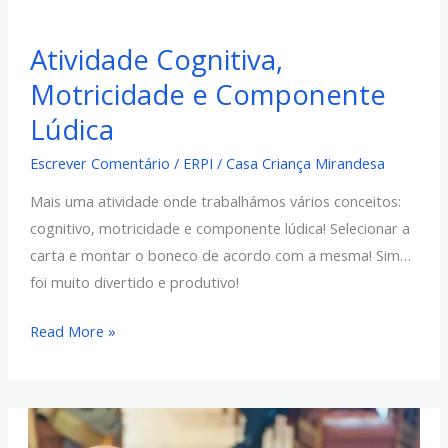
Atividade
Atividade Cognitiva,
Cognitiva,
Motricidade e Componente
Motricidade
e
Lúdica
Componente
Escrever Comentário
/
ERPI
/
Casa Criança Mirandesa
Lúdica
Mais uma atividade onde trabalhámos vários conceitos:
cognitivo, motricidade e componente lúdica! Selecionar a
carta e montar o boneco de acordo com a mesma! Sim…
foi muito divertido e produtivo!
Read More »