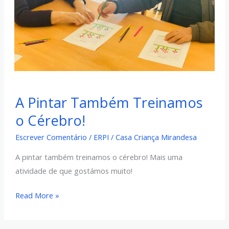
A
A Pintar Também Treinamos
Pintar
o Cérebro!
Também
Treinamos
Escrever Comentário
/
ERPI
/
Casa Criança Mirandesa
o
A pintar também treinamos o cérebro! Mais uma
Cérebro!
atividade de que gostámos muito!
Read More »