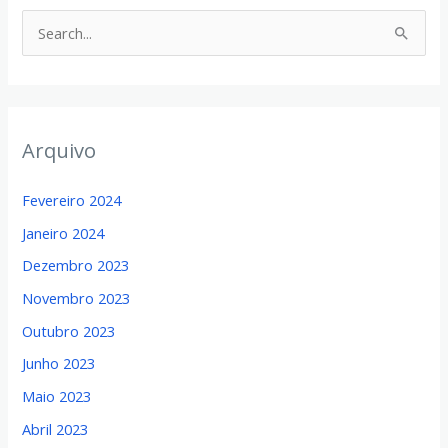
S
e
a
r
Arquivo
c
h
Fevereiro 2024
f
Janeiro 2024
o
Dezembro 2023
r
:
Novembro 2023
Outubro 2023
Junho 2023
Maio 2023
Abril 2023