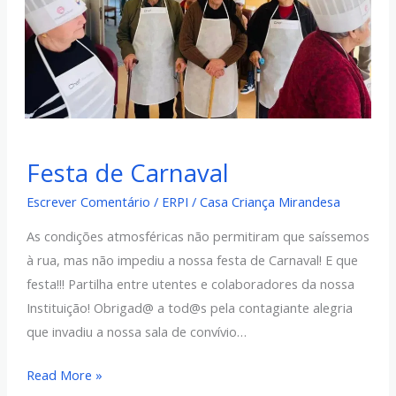
Festa
Festa de Carnaval
de
Carnaval
Escrever Comentário
/
ERPI
/
Casa Criança Mirandesa
As condições atmosféricas não permitiram que saíssemos
à rua, mas não impediu a nossa festa de Carnaval! E que
festa!!! Partilha entre utentes e colaboradores da nossa
Instituição! Obrigad@ a tod@s pela contagiante alegria
que invadiu a nossa sala de convívio…
Read More »