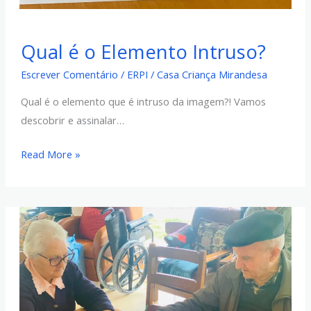
Qual
Qual é o Elemento Intruso?
é
o
Escrever Comentário
/
ERPI
/
Casa Criança Mirandesa
Elemento
Qual é o elemento que é intruso da imagem?! Vamos
Intruso?
descobrir e assinalar…
Read More »