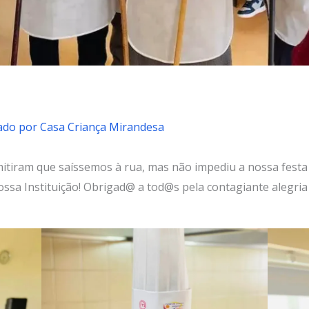
cado por
Casa Criança Mirandesa
tiram que saíssemos à rua, mas não impediu a nossa festa de
ssa Instituição! Obrigad@ a tod@s pela contagiante alegria 