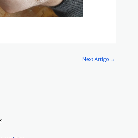
Next Artigo
→
is