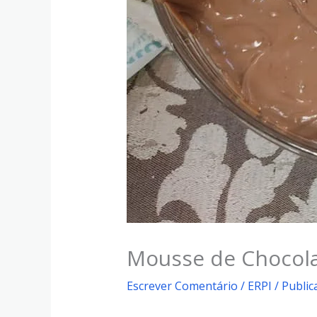
Mousse de Chocola
Escrever Comentário
/
ERPI
/ Publi