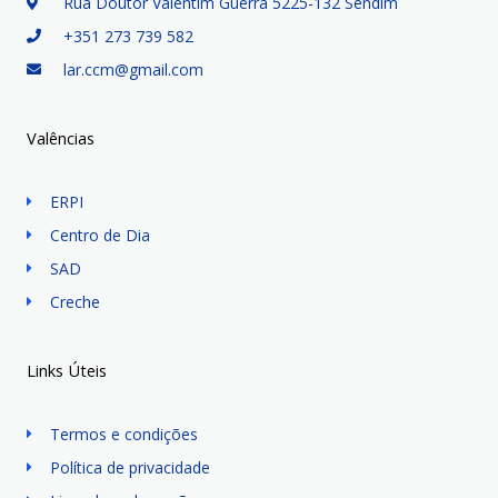
Rua Doutor Valentim Guerra 5225-132 Sendim
+351 273 739 582
lar.ccm@gmail.com
Valências
ERPI
Centro de Dia
SAD
Creche
Links Úteis
Termos e condições
Política de privacidade